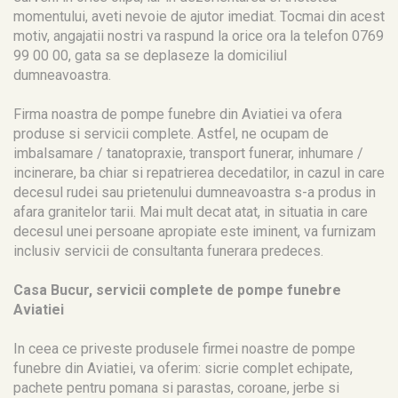
momentului, aveti nevoie de ajutor imediat. Tocmai din acest
motiv, angajatii nostri va raspund la orice ora la telefon 0769
99 00 00, gata sa se deplaseze la domiciliul
dumneavoastra.
Firma noastra de pompe funebre din Aviatiei va ofera
produse si servicii complete. Astfel, ne ocupam de
imbalsamare / tanatopraxie, transport funerar, inhumare /
incinerare, ba chiar si repatrierea decedatilor, in cazul in care
decesul rudei sau prietenului dumneavoastra s-a produs in
afara granitelor tarii. Mai mult decat atat, in situatia in care
decesul unei persoane apropiate este iminent, va furnizam
inclusiv servicii de consultanta funerara predeces.
Casa Bucur, servicii complete de pompe funebre
Aviatiei
In ceea ce priveste produsele firmei noastre de pompe
funebre din Aviatiei, va oferim: sicrie complet echipate,
pachete pentru pomana si parastas, coroane, jerbe si