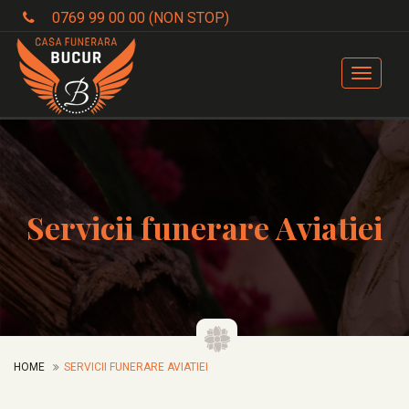
0769 99 00 00 (NON STOP)
Toggle
navigat
Servicii funerare Aviatiei
HOME
SERVICII FUNERARE AVIATIEI