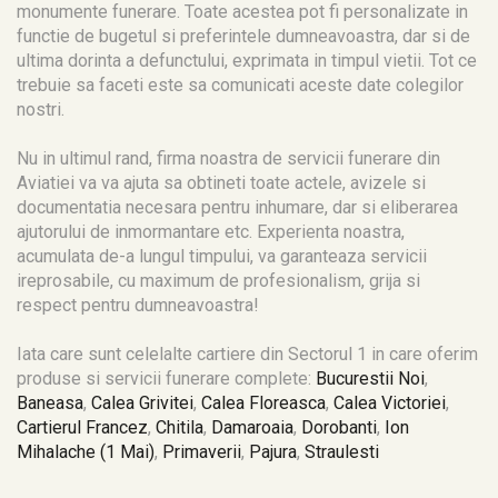
monumente funerare. Toate acestea pot fi personalizate in
functie de bugetul si preferintele dumneavoastra, dar si de
ultima dorinta a defunctului, exprimata in timpul vietii. Tot ce
trebuie sa faceti este sa comunicati aceste date colegilor
nostri.
Nu in ultimul rand, firma noastra de servicii funerare din
Aviatiei va va ajuta sa obtineti toate actele, avizele si
documentatia necesara pentru inhumare, dar si eliberarea
ajutorului de inmormantare etc. Experienta noastra,
acumulata de-a lungul timpului, va garanteaza servicii
ireprosabile, cu maximum de profesionalism, grija si
respect pentru dumneavoastra!
Iata care sunt celelalte cartiere din Sectorul 1 in care oferim
produse si servicii funerare complete:
Bucurestii Noi
,
Baneasa
,
Calea Grivitei
,
Calea Floreasca
,
Calea Victoriei
,
Cartierul Francez
,
Chitila
,
Damaroaia
,
Dorobanti
,
Ion
Mihalache (1 Mai)
,
Primaverii
,
Pajura
,
Straulesti