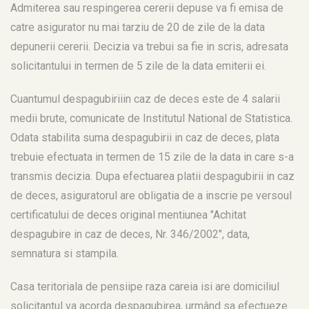
Admiterea sau respingerea cererii depuse va fi emisa de
catre asigurator nu mai tarziu de 20 de zile de la data
depunerii cererii. Decizia va trebui sa fie in scris, adresata
solicitantului in termen de 5 zile de la data emiterii ei.
Cuantumul despagubiriiin caz de deces este de 4 salarii
medii brute, comunicate de Institutul National de Statistica.
Odata stabilita suma despagubirii in caz de deces, plata
trebuie efectuata in termen de 15 zile de la data in care s-a
transmis decizia. Dupa efectuarea platii despagubirii in caz
de deces, asiguratorul are obligatia de a inscrie pe versoul
certificatului de deces original mentiunea "Achitat
despagubire in caz de deces, Nr. 346/2002″, data,
semnatura si stampila.
Casa teritoriala de pensiipe raza careia isi are domiciliul
solicitantul va acorda despagubirea, urmând sa efectueze