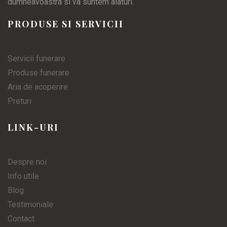
dumneavoastra si va suntem alaturi.
PRODUSE SI SERVICII
Servicii funerare
Produse funerare
Aria de acoperire
Preturi
LINK-URI
Despre noi
Info utile
Blog
Testimoniale
Contact