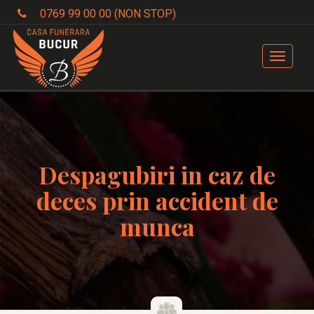
0769 99 00 00 (NON STOP)
Toggle
navigat
Despagubiri in caz de
deces prin accident de
munca