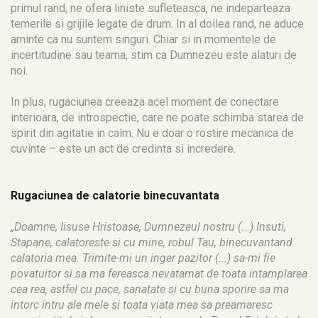
primul rand, ne ofera liniste sufleteasca, ne indeparteaza
temerile si grijile legate de drum. In al doilea rand, ne aduce
aminte ca nu suntem singuri. Chiar si in momentele de
incertitudine sau teama, stim ca Dumnezeu este alaturi de
noi.
In plus, rugaciunea creeaza acel moment de conectare
interioara, de introspectie, care ne poate schimba starea de
spirit din agitatie in calm. Nu e doar o rostire mecanica de
cuvinte – este un act de credinta si incredere.
Rugaciunea de calatorie binecuvantata
„Doamne, Iisuse Hristoase, Dumnezeul nostru (...) Insuti,
Stapane, calatoreste si cu mine, robul Tau, binecuvantand
calatoria mea. Trimite-mi un inger pazitor (...) sa-mi fie
povatuitor si sa ma fereasca nevatamat de toata intamplarea
cea rea, astfel cu pace, sanatate si cu buna sporire sa ma
intorc intru ale mele si toata viata mea sa preamaresc