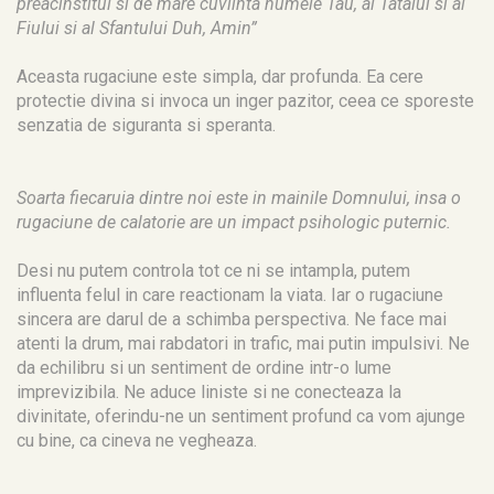
preacinstitul si de mare cuviinta numele Tau, al Tatalui si al
Fiului si al Sfantului Duh, Amin”
Aceasta rugaciune este simpla, dar profunda. Ea cere
protectie divina si invoca un inger pazitor, ceea ce sporeste
senzatia de siguranta si speranta.
Soarta fiecaruia dintre noi este in mainile Domnului, insa o
rugaciune de calatorie are un impact psihologic puternic.
Desi nu putem controla tot ce ni se intampla, putem
influenta felul in care reactionam la viata. Iar o rugaciune
sincera are darul de a schimba perspectiva. Ne face mai
atenti la drum, mai rabdatori in trafic, mai putin impulsivi. Ne
da echilibru si un sentiment de ordine intr-o lume
imprevizibila. Ne aduce liniste si ne conecteaza la
divinitate, oferindu-ne un sentiment profund ca vom ajunge
cu bine, ca cineva ne vegheaza.