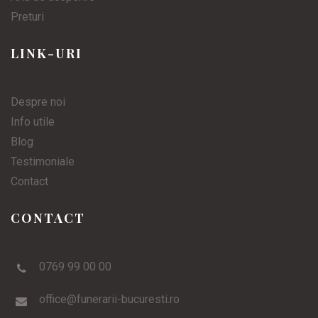
Preturi
LINK-URI
Despre noi
Info utile
Blog
Testimoniale
Contact
CONTACT
0769 99 00 00
office@funerarii-bucuresti.ro