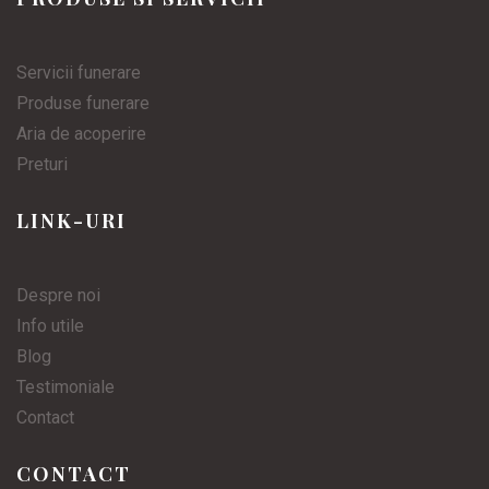
Servicii funerare
Produse funerare
Aria de acoperire
Preturi
LINK-URI
Despre noi
Info utile
Blog
Testimoniale
Contact
CONTACT