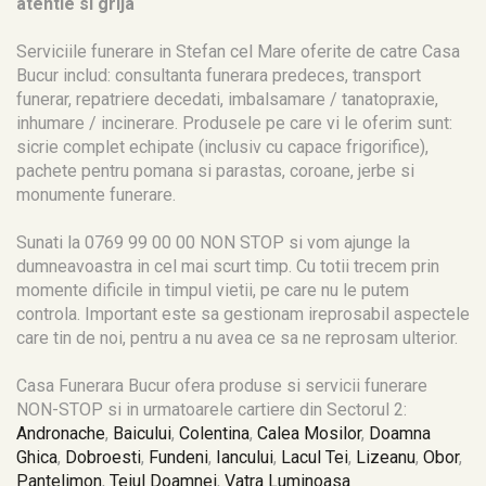
atentie si grija
Serviciile funerare in Stefan cel Mare oferite de catre Casa
Bucur includ: consultanta funerara predeces, transport
funerar, repatriere decedati, imbalsamare / tanatopraxie,
inhumare / incinerare. Produsele pe care vi le oferim sunt:
sicrie complet echipate (inclusiv cu capace frigorifice),
pachete pentru pomana si parastas, coroane, jerbe si
monumente funerare.
Sunati la 0769 99 00 00 NON STOP si vom ajunge la
dumneavoastra in cel mai scurt timp. Cu totii trecem prin
momente dificile in timpul vietii, pe care nu le putem
controla. Important este sa gestionam ireprosabil aspectele
care tin de noi, pentru a nu avea ce sa ne reprosam ulterior.
Casa Funerara Bucur ofera produse si servicii funerare
NON-STOP si in urmatoarele cartiere din Sectorul 2:
Andronache
,
Baicului
,
Colentina
,
Calea Mosilor
,
Doamna
Ghica
,
Dobroesti
,
Fundeni
,
Iancului
,
Lacul Tei
,
Lizeanu
,
Obor
,
Pantelimon
,
Teiul Doamnei
,
Vatra Luminoasa