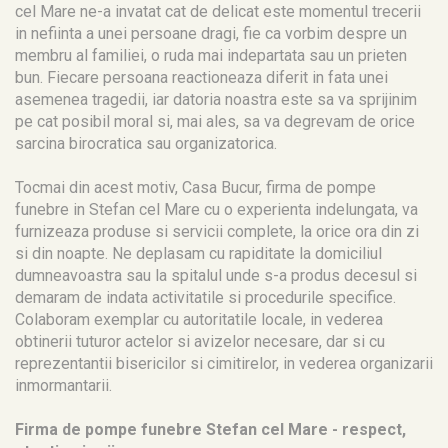
cel Mare ne-a invatat cat de delicat este momentul trecerii
in nefiinta a unei persoane dragi, fie ca vorbim despre un
membru al familiei, o ruda mai indepartata sau un prieten
bun. Fiecare persoana reactioneaza diferit in fata unei
asemenea tragedii, iar datoria noastra este sa va sprijinim
pe cat posibil moral si, mai ales, sa va degrevam de orice
sarcina birocratica sau organizatorica.
Tocmai din acest motiv, Casa Bucur, firma de pompe
funebre in Stefan cel Mare cu o experienta indelungata, va
furnizeaza produse si servicii complete, la orice ora din zi
si din noapte. Ne deplasam cu rapiditate la domiciliul
dumneavoastra sau la spitalul unde s-a produs decesul si
demaram de indata activitatile si procedurile specifice.
Colaboram exemplar cu autoritatile locale, in vederea
obtinerii tuturor actelor si avizelor necesare, dar si cu
reprezentantii bisericilor si cimitirelor, in vederea organizarii
inmormantarii.
Firma de pompe funebre Stefan cel Mare - respect,