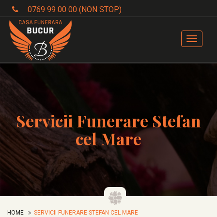
0769 99 00 00 (NON STOP)
Toggle
navigat
Servicii Funerare Stefan
cel Mare
HOME
SERVICII FUNERARE STEFAN CEL MARE