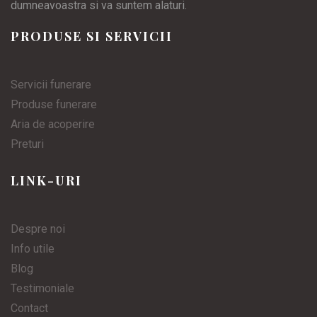
dumneavoastra si va suntem alaturi.
PRODUSE SI SERVICII
Servicii funerare
Produse funerare
Aria de acoperire
Preturi
LINK-URI
Despre noi
Info utile
Blog
Testimoniale
Contact