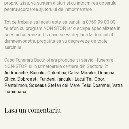
propriu-zise, va suntem alaturi si cu intocmirea dosarului
pentru acordarea ajutorului de inmormantare.
Tot ce trebuie sa faceti este sa sunati la 0769 99 00 00 -
telefon cu program NON STOP, iar o echipa specializata in
servicii funerare in Lizeanu se va deplasa la domiciliul
dumneavoastra, pregatita sa va degreveze de toate
sarcinile.
Casa Funerara Bucur ofera produse si servicii funerare
NON-STOP si in urmatoarele cartiere din Sectorul 2:
Andronache
,
Baicului
,
Colentina
,
Calea Mosilor
,
Doamna
Ghica
,
Dobroesti
,
Fundeni
,
Iancului
,
Lacul Tei
,
Obor
,
Pantelimon
,
Soseaua Stefan cel Mare
,
Teiul Doamnei
,
Vatra
Luminoasa
Lasa un comentariu