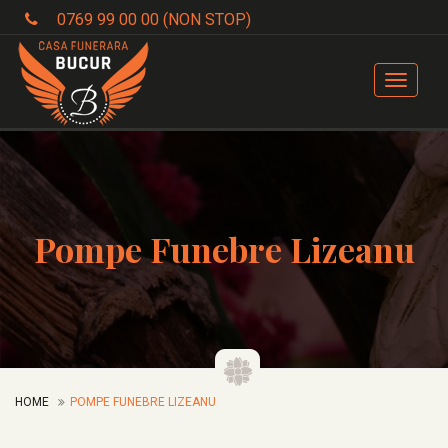
0769 99 00 00 (NON STOP)
Toggle
navigat
Pompe Funebre Lizeanu
HOME
POMPE FUNEBRE LIZEANU