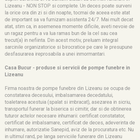
Lizeanu - NON STOP si complete. Un deces poate surveni
la orice ora din zi si din noapte, tocmai de aceea este atat
de important sa va furnizam asistenta 24/7. Mai mult decat
atat, stim ca, in asemenea momente dificile, aveti nevoie de
un ragaz pentru a va lua ramas bun de la cel sau cea
trecut(a) in nefiinta. Din acest motiv, preluam integral
sarcinile organizatorice si birocratice pe care le presupune
desfasurarea ireprosabila a unei inmormantari.
Casa Bucur - produse si servicii de pompe funebre in
Lizeanu
Firma noastra de pompe funebre din Lizeanu se ocupa de
constatarea decesului, imbalsamarea decedatului,
toaletarea acestuia (spalat si imbracat), asezarea in sicriu,
transportul funerar la biserica si cimitir, dar si de obtinerea
tuturor actelor necesare inhumarii: certificat constatator,
certificat de imbalsamare, certificat de deces, adeverinta de
inhumare, autorizatie Sanepid, aviz de la procuratura etc. Nu
in ultimul rand, pe langa serviciile funerare din Lizeanu