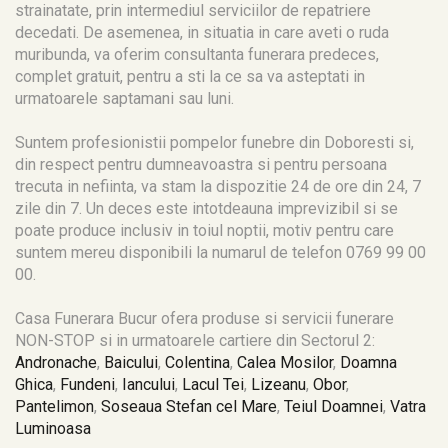
strainatate, prin intermediul serviciilor de repatriere
decedati. De asemenea, in situatia in care aveti o ruda
muribunda, va oferim consultanta funerara predeces,
complet gratuit, pentru a sti la ce sa va asteptati in
urmatoarele saptamani sau luni.
Suntem profesionistii pompelor funebre din Doboresti si,
din respect pentru dumneavoastra si pentru persoana
trecuta in nefiinta, va stam la dispozitie 24 de ore din 24, 7
zile din 7. Un deces este intotdeauna imprevizibil si se
poate produce inclusiv in toiul noptii, motiv pentru care
suntem mereu disponibili la numarul de telefon 0769 99 00
00.
Casa Funerara Bucur ofera produse si servicii funerare
NON-STOP si in urmatoarele cartiere din Sectorul 2:
Andronache
,
Baicului
,
Colentina
,
Calea Mosilor
,
Doamna
Ghica
,
Fundeni
,
Iancului
,
Lacul Tei
,
Lizeanu
,
Obor
,
Pantelimon
,
Soseaua Stefan cel Mare
,
Teiul Doamnei
,
Vatra
Luminoasa