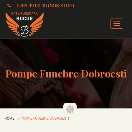
0769 99 00 00 (NON STOP)
Toggle
navigat
Pompe Funebre Dobroesti
HOME
POMPE FUNEBRE DOBROESTI