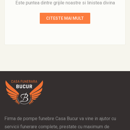
Este puntea dintre grijile noastre si linistea divina
CITESTE MAI MULT
Firma de pompe funebre Casa Bucur va vine in ajutor cu
servicii funerare complete, prestate cu maximum de