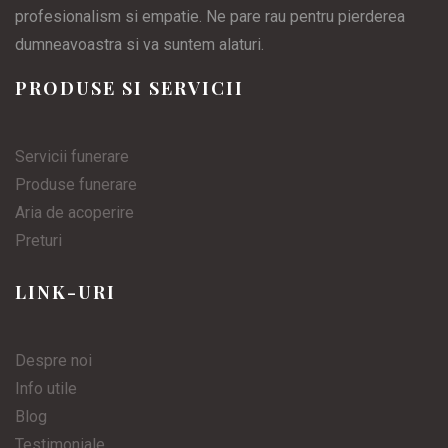
profesionalism si empatie. Ne pare rau pentru pierderea
dumneavoastra si va suntem alaturi.
PRODUSE SI SERVICII
Servicii funerare
Produse funerare
Aria de acoperire
Preturi
LINK-URI
Despre noi
Info utile
Blog
Testimoniale