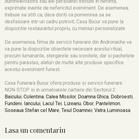
dumneavoastra sau ale persoanei trecute in nefiinta,
exprimate inainte de nefericitul eveniment. De asemenea,
trebuie sa stiti ca, daca doriti ca pomenirea sa se
desfasoare intr-un cadru potrivit, Casa Bucur va pune la
dispozitie restaurantul propriu, cu meniuri personalizate.
De asemenea, firma de servicii funerare din Andronache va
va pune la dispozitie obiectele necesare acestui ritual,
precum lumanarile, stergarele sau iconitele, dar si pachetele
pentru parastas, alaturi de multe alte produse specifice
acestui eveniment funest.
Casa Funerara Bucur ofera produse si servicii funerare
NON-STOP si in urmatoarele cartiere din Sectorul 2:
Baicului
,
Colentina
,
Calea Mosilor
,
Doamna Ghica
,
Dobroesti
,
Fundeni
,
Iancului
,
Lacul Tei
,
Lizeanu
,
Obor
,
Pantelimon
,
Soseaua Stefan cel Mare
,
Teiul Doamnei
,
Vatra Luminoasa
Lasa un comentariu