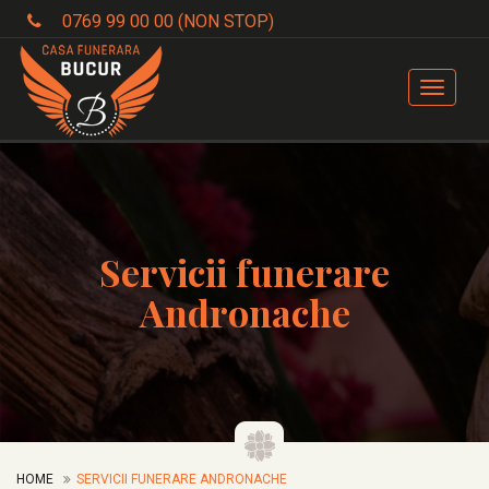
0769 99 00 00 (NON STOP)
Toggle
navigat
Servicii funerare
Andronache
HOME
SERVICII FUNERARE ANDRONACHE