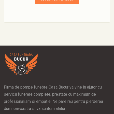
Firma de pompe funebre Casa Bucur va vine in ajutor cu
servicii funerare complete, prestate cu maximum de
profesionalism si empatie. Ne pare rau pentru pierderea
dumneavoastra si va suntem alaturi.