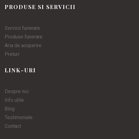
PRODUSE SI SERVICII
Servicii funerare
Produse funerare
Aria de acoperire
Preturi
LINK-URI
Despre noi
Info utile
Blog
Testimoniale
Contact