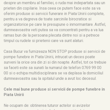
despre un membru al familiei, o ruda mai indepartata sau un
prieten din copilarie. Insa ceea ce putem face este sa va
oferim produse si servicii funerare in Piata Unirii complete,
pentru a va degreva de toate sarcinile birocratice si
organizatorice pe care le presupune o inmormantare. Astfel,
dumneavoastra veti putea sa va concentrati pentru a va lua
ramas bun de la persoana plecata dintre noi si a petrece
timpul cu rudele si prietenii care va sunt alaturi.
Casa Bucur va furnizeaza NON STOP produse si servicii de
pompe funebre in Piata Unirii, intrucat un deces poate
surveni la orice ora din zi si din noapte. Astfel, tot ce trebuie
sa faceti este sa sunati la numarul de telefon 0769 99 00
00 si o echipa multidisciplinara se va deplasa la domiciliul
dumneavoastra sau la spitalul unde a avut loc decesul.
Cele mai bune produse si servicii de pompe funebre in
Piata Unirii
Ne ocupam de: obtinerea tuturor actelor si avizelor