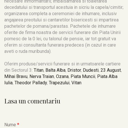
necesare inmormantarii; imbalsamarea si toaletarea
decedatului si transportul acestuia in sicriu la capela/cimitir;
organizarea completa a ceremoniei de inhumare, inclusiv
angajarea preotului si cantaretilor bisericesti si impartirea
pachetelor de pomana/parastas. Pachetele de inhumare
oferite de firma noastra de servicii funerare din Piata Unirii
pornesc de la 0 lei, cu talonul de pensie, iar tot gratuit va
oferim si consultanta funerara predeces (in cazul in care
aveti o ruda muribunda).
Oferim produse/servicii funerare si in urmatoarele cartiere
din Sectorul 3:
Titan
,
Balta Alba
,
Dristor
,
Dudesti
,
23 August
,
Mihai Bravu
,
Nerva Traian
,
Ozana
,
Piata Muncii
,
Piata Alba
Iulia
,
Theodor Pallady
,
Trapezului
,
Vitan
Lasa un comentariu
Nume
*