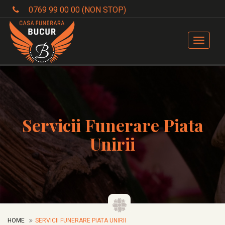
0769 99 00 00 (NON STOP)
Toggle
navigat
Servicii Funerare Piata
Unirii
HOME
SERVICII FUNERARE PIATA UNIRII