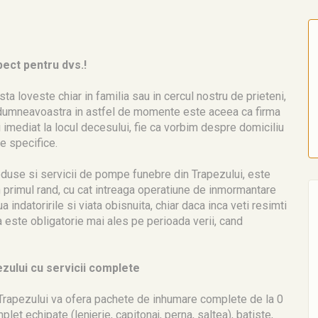
pect pentru dvs.!
ta loveste chiar in familia sau in cercul nostru de prieteni,
tru dumneavoastra in astfel de momente este aceea ca firma
 imediat la locul decesului, fie ca vorbim despre domiciliu
e specifice.
duse si servicii de pompe funebre din Trapezului, este
n primul rand, cu cat intreaga operatiune de inmormantare
 indatoririle si viata obisnuita, chiar daca inca veti resimti
a este obligatorie mai ales pe perioada verii, cand
zului cu servicii complete
 Trapezului va ofera pachete de inhumare complete de la 0
let echipate (lenjerie, capitonaj, perna, saltea), batiste,