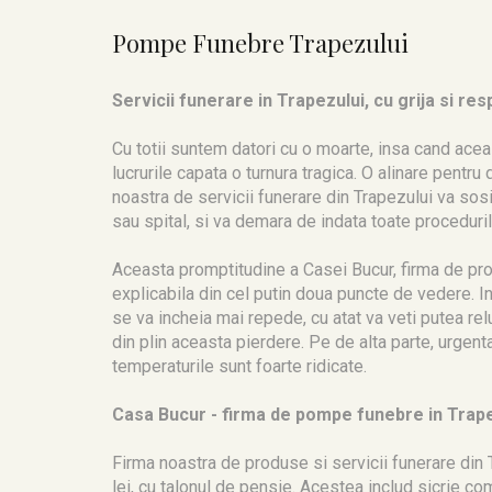
Pompe Funebre Trapezului
Servicii funerare in Trapezului, cu grija si res
Cu totii suntem datori cu o moarte, insa cand aceas
lucrurile capata o turnura tragica. O alinare pen
noastra de servicii funerare din Trapezului va sosi
sau spital, si va demara de indata toate proceduril
Aceasta promptitudine a Casei Bucur, firma de pro
explicabila din cel putin doua puncte de vedere. I
se va incheia mai repede, cu atat va veti putea relua
din plin aceasta pierdere. Pe de alta parte, urgent
temperaturile sunt foarte ridicate.
Casa Bucur - firma de pompe funebre in Trape
Firma noastra de produse si servicii funerare din
lei, cu talonul de pensie. Acestea includ sicrie comp