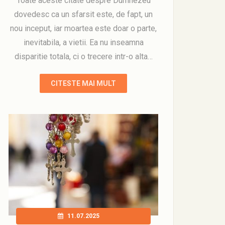
Toate aceste citate despre Dumnezeu
dovedesc ca un sfarsit este, de fapt, un
nou inceput, iar moartea este doar o parte,
inevitabila, a vietii. Ea nu inseamna
disparitie totala, ci o trecere intr-o alta…
CITESTE MAI MULT
11.07.2025