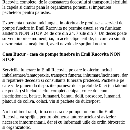
Racovita complete, de la constatarea decesului si transportul sicriului
la capela si cimitir pana la organizarea pomenii si impartirea
pachetelor pentru parastas.
Experienta noastra indelungata in oferirea de produse si servicii de
pompe funebre in Emil Racovita ne permite astazi sa va furnizam
asistenta NON STOP, 24 de ore din 24, 7 zile din 7. Un deces poate
surveni in orice moment, iar, in acele clipe teribile, in care va simtiti
dezorientati si neajutorati, aveti nevoie de sprijinul nostru.
Casa Bucur - casa de pompe funebre in Emil Racovita NON
STOP
Serviciile funerare in Emil Racovita pe care le oferim includ
imbalsamare/tanatopraxie, transport funerar, inhumare/incinerare, dar
si repatriere decedati si consultanta funerara predeces. Pachetele pe
care vi le punem la dispozitie pornesc de la pretul de 0 lei (cu talonul
de pensie) si includ sicriul complet echipat, cruce de lemn
inscriptionata, batiste, lumanari, banuti, dolii, prosoape, lumanari,
platouri de coliva, colaci, vin si pachete de dulce/post.
Nu in ultimul rand, firma noastra de pompe funebre din Emil
Racovita va sprijina pentru obtinerea tuturor actelor si avizelor
necesare inmormantarii, dar si cu informatii utile de ordin birocratic
si organizatoric.