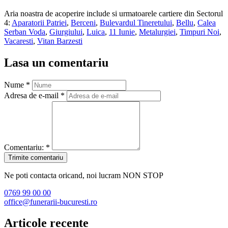
Aria noastra de acoperire include si urmatoarele cartiere din Sectorul
4:
Aparatorii Patriei
,
Berceni
,
Bulevardul Tineretului
,
Bellu
,
Calea
Serban Voda
,
Giurgiului
,
Luica
,
11 Iunie
,
Metalurgiei
,
Timpuri Noi
,
Vacaresti
,
Vitan Barzesti
Lasa un comentariu
Nume
*
Adresa de e-mail
*
Comentariu:
*
Ne poti contacta oricand, noi lucram
NON STOP
0769 99 00 00
office@funerarii-bucuresti.ro
Articole recente