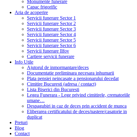
Monumente funerare
Capac frigorific
Aria de acoperire
Servicii funerare Sector 1
Servicii funerare Sector 2
Servicii funerare Sector 3
Servicii funerare Sector 4
Servicii funerare Sector 5
Servicii funerare Sector 6
Servicii funerare Ilfov
Cartiere servicii funerare
Info Utile
Ajutorul de inmormantare/deces
Documentatie preliminara necesara inhumarii
Plata pensiei neincasate a pensionarului decedat
Cimitire Bucuresti (adresa / contact)
Lista Biserici din Bucuresti
Legea Funerara - Lege privind cimitirele, crematoriile
umane…
Despagubiri in caz de deces prin accident de munca
Eliberarea certificatului de deces/nastere/casatorie in
duplicat
Preturi
Blog
Contact