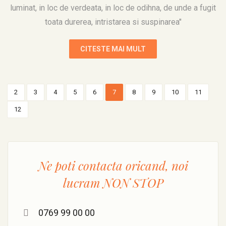
luminat, in loc de verdeata, in loc de odihna, de unde a fugit
toata durerea, intristarea si suspinarea"
CITESTE MAI MULT
2
3
4
5
6
7
8
9
10
11
12
Ne poti contacta oricand, noi
lucram
NON STOP
0769 99 00 00