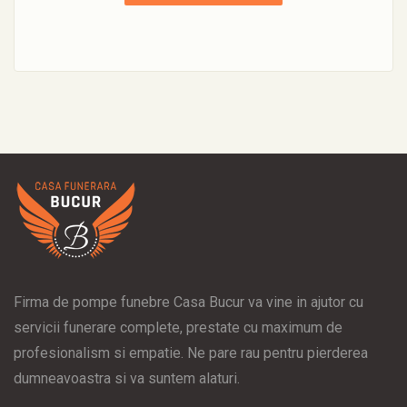
Firma de pompe funebre Casa Bucur va vine in ajutor cu
servicii funerare complete, prestate cu maximum de
profesionalism si empatie. Ne pare rau pentru pierderea
dumneavoastra si va suntem alaturi.