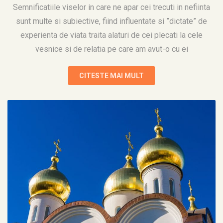
Semnificatiile viselor in care ne apar cei trecuti in nefiinta
sunt multe si subiective, fiind influentate si ”dictate” de
experienta de viata traita alaturi de cei plecati la cele
vesnice si de relatia pe care am avut-o cu ei
CITESTE MAI MULT