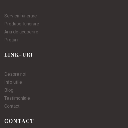
Servicii funerare
Produse funerare
Aria de acoperire
Preturi
LINK-URI
Despre noi
Info utile
Blog
Testimoniale
Contact
CONTACT