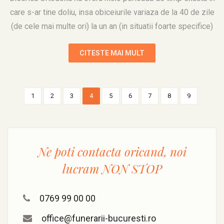
care s-ar tine doliu, insa obiceiurile variaza de la 40 de zile
(de cele mai multe ori) la un an (in situatii foarte specifice)
CITESTE MAI MULT
1
2
3
4
5
6
7
8
9
Ne poti contacta oricand, noi
lucram
NON STOP
0769 99 00 00
office@funerarii-bucuresti.ro