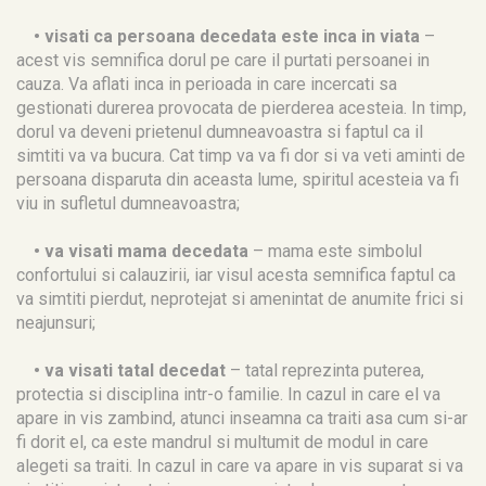
• visati ca persoana decedata este inca in viata
–
acest vis semnifica dorul pe care il purtati persoanei in
cauza. Va aflati inca in perioada in care incercati sa
gestionati durerea provocata de pierderea acesteia. In timp,
dorul va deveni prietenul dumneavoastra si faptul ca il
simtiti va va bucura. Cat timp va va fi dor si va veti aminti de
persoana disparuta din aceasta lume, spiritul acesteia va fi
viu in sufletul dumneavoastra;
• va visati mama decedata
– mama este simbolul
confortului si calauzirii, iar visul acesta semnifica faptul ca
va simtiti pierdut, neprotejat si amenintat de anumite frici si
neajunsuri;
• va visati tatal decedat
– tatal reprezinta puterea,
protectia si disciplina intr-o familie. In cazul in care el va
apare in vis zambind, atunci inseamna ca traiti asa cum si-ar
fi dorit el, ca este mandrul si multumit de modul in care
alegeti sa traiti. In cazul in care va apare in vis suparat si va