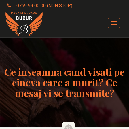
0769 99 00 00 (NON STOP)
Toggle
navigat
Ce inseamna cand visati pe
cineva care a murit? Ce
mesaj vi se transmite?