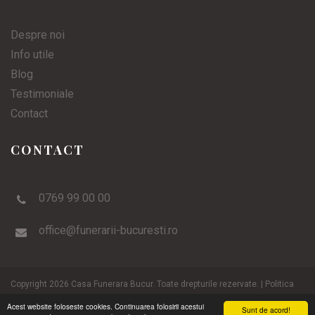
Despre noi
Info utile
Blog
Testimoniale
Contact
CONTACT
0769 99 00 00
office@funerarii-bucuresti.ro
Copyright 2026 Casa Funerara Bucur. Toate drepturile rezervate. |
Politica
de utilizare cookie-uri
Acest website foloseste cookies. Continuarea folosirii acestui
Sunt de acord!