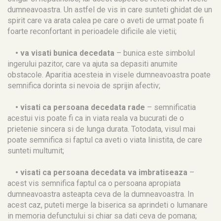
dumneavoastra. Un astfel de vis in care sunteti ghidat de un
spirit care va arata calea pe care o aveti de urmat poate fi
foarte reconfortant in perioadele dificile ale vietii;
• va visati bunica decedata
– bunica este simbolul
ingerului pazitor, care va ajuta sa depasiti anumite
obstacole. Aparitia acesteia in visele dumneavoastra poate
semnifica dorinta si nevoia de sprijin afectiv;
• visati ca persoana decedata rade
– semnificatia
acestui vis poate fi ca in viata reala va bucurati de o
prietenie sincera si de lunga durata. Totodata, visul mai
poate semnifica si faptul ca aveti o viata linistita, de care
sunteti multumit;
• visati ca persoana decedata va imbratiseaza
–
acest vis semnifica faptul ca o persoana apropiata
dumneavoastra asteapta ceva de la dumneavoastra. In
acest caz, puteti merge la biserica sa aprindeti o lumanare
in memoria defunctului si chiar sa dati ceva de pomana;