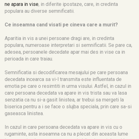
ne apara in vise
, in diferite ipostaze, care, in credinta
populara au diverse semnificatii.
Ce inseamna cand visati pe cineva care a murit?
Aparitia in vis a unei persoane dragi are, in credinta
populara, numeroase interpretari si semnificatii. Se pare ca,
adesea, persoanele decedate apar mai des in vise ca in
perioada in care traiau.
Semnificatia si decodificarea mesajului pe care persoana
decedata incearca sa vi-l transmita este influentata de
emotia pe care o resimtiti in urma visului. Astfel, in cazul in
care persoana decedata va apare in vis trista sau va lasa
senzatia ca nu si-a gasit linistea, ar trebui sa mergeti la
biserica pentru a i se face o slujba speciala, prin care sa-si
gaseasca linistea.
In cazul in care persoana decedata va apare in vis cu o
rugaminte, asta inseamna ca nu a plecat din aceasta lume