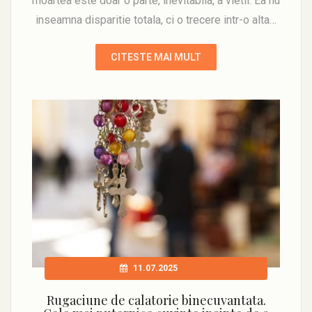
moartea este doar o parte, inevitabila, a vietii. Ea nu
inseamna disparitie totala, ci o trecere intr-o alta…
CITESTE MAI MULT
11.07.2025
Rugaciune de calatorie binecuvantata.