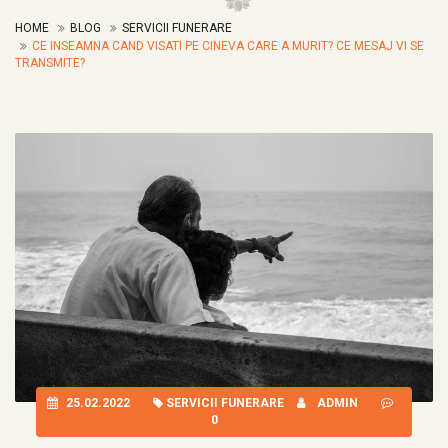
HOME
BLOG
SERVICII FUNERARE
CE INSEAMNA CAND VISATI PE CINEVA CARE A MURIT? CE MESAJ VI SE
TRANSMITE?
25.02.2022
SERVICII FUNERARE
ADMIN
0