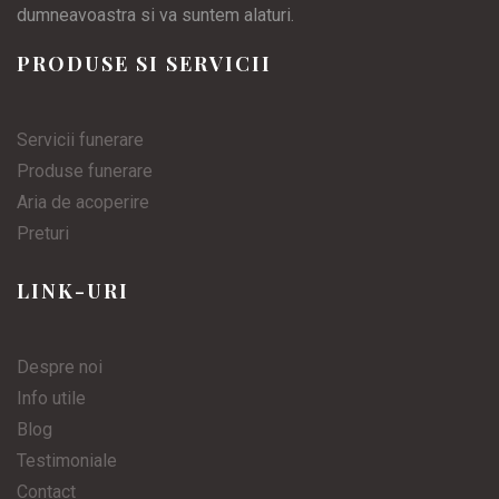
dumneavoastra si va suntem alaturi.
PRODUSE SI SERVICII
Servicii funerare
Produse funerare
Aria de acoperire
Preturi
LINK-URI
Despre noi
Info utile
Blog
Testimoniale
Contact