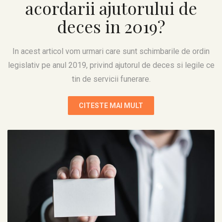
acordarii ajutorului de
deces in 2019?
In acest articol vom urmari care sunt schimbarile de ordin
legislativ pe anul 2019, privind ajutorul de deces si legile ce
tin de servicii funerare.
CITESTE MAI MULT