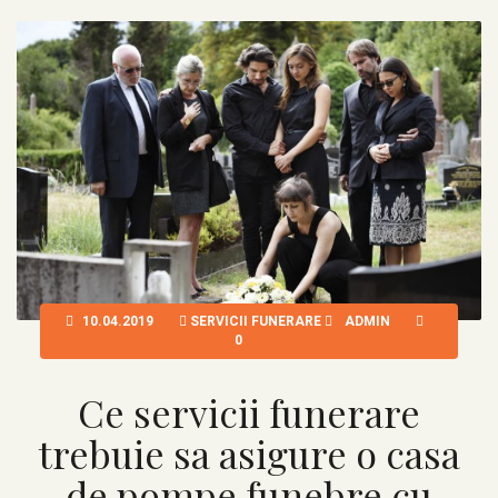
10.04.2019
SERVICII FUNERARE
ADMIN
0
Ce servicii funerare
trebuie sa asigure o casa
de pompe funebre cu