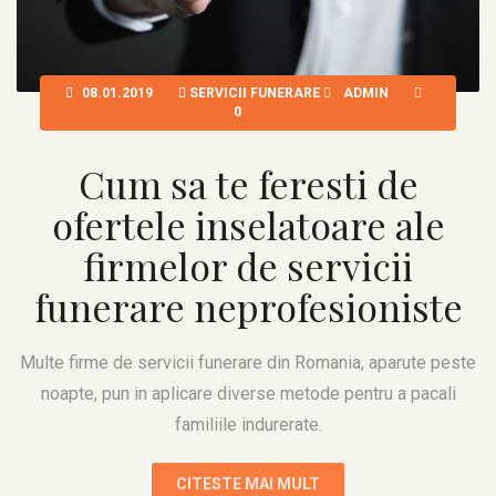
08.01.2019
SERVICII FUNERARE
ADMIN
0
Cum sa te feresti de
ofertele inselatoare ale
firmelor de servicii
funerare neprofesioniste
Multe firme de servicii funerare din Romania, aparute peste
noapte, pun in aplicare diverse metode pentru a pacali
familiile indurerate.
CITESTE MAI MULT