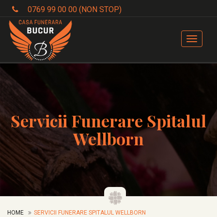
0769 99 00 00 (NON STOP)
Toggle
navigat
Servicii Funerare Spitalul
Wellborn
HOME
SERVICII FUNERARE SPITALUL WELLBORN