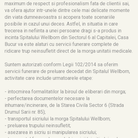
maximum de respect si profesionalism fata de clientii sai,
va ofera ajutor intr-unele dintre cele mai delicate momente
din viata dumneavoastra si acopera toate scenariile
posibile in cazul unui deces. Astfel, in situatia in care
trecerea in nefiinta a unei persoane dragi s-a produs in
incinta Spitalului Wellborn din Sectorul 6 al Capitalei, Casa
Bucur va este alaturi cu servicii funerare complete de
ridicare trup neinsufletit direct de la morga unitatii medicale.
Suntem autorizati conform Legii 102/2014 sa oferim
servicii funerare de preluare decedat din Spitalul Wellborn,
activitate care include urmatoarele etape:
- intocmirea formalitatilor la biroul de eliberari din morga;
- perfectarea documentelor necesare la
inhumare/incinerare, de la Starea Civila Sector 6 (Strada
Drumul Sarii nr. 85);
- transportul sicriului la morga Spitalului Wellborn;
- preluarea trupului neinsufletit;
- asezarea in sicriu si manipularea sicriului;