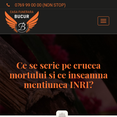
0769 99 00 00 (NON STOP)
Toggle
navigat
Ce se scrie pe crucea
mortului si ce inseamna
mentiunea INRI?