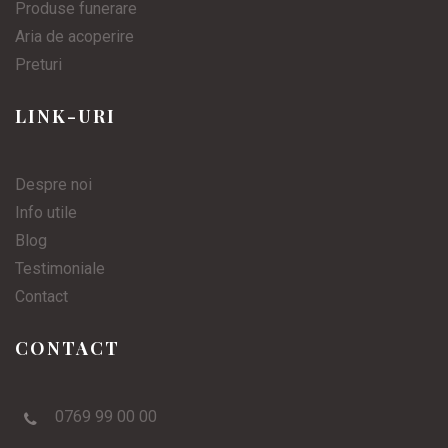
Produse funerare
Aria de acoperire
Preturi
LINK-URI
Despre noi
Info utile
Blog
Testimoniale
Contact
CONTACT
0769 99 00 00