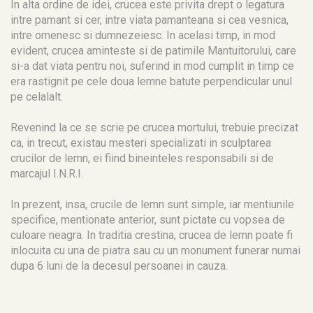
In alta ordine de idei, crucea este privita drept o legatura
intre pamant si cer, intre viata pamanteana si cea vesnica,
intre omenesc si dumnezeiesc. In acelasi timp, in mod
evident, crucea aminteste si de patimile Mantuitorului, care
si-a dat viata pentru noi, suferind in mod cumplit in timp ce
era rastignit pe cele doua lemne batute perpendicular unul
pe celalalt.
Revenind la ce se scrie pe crucea mortului, trebuie precizat
ca, in trecut, existau mesteri specializati in sculptarea
crucilor de lemn, ei fiind bineinteles responsabili si de
marcajul I.N.R.I.
In prezent, insa, crucile de lemn sunt simple, iar mentiunile
specifice, mentionate anterior, sunt pictate cu vopsea de
culoare neagra. In traditia crestina, crucea de lemn poate fi
inlocuita cu una de piatra sau cu un monument funerar numai
dupa 6 luni de la decesul persoanei in cauza.