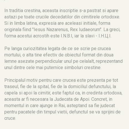
In traditia crestina, aceasta inscriptie s-a pastrat si apare
astazi pe toate crucile decedatilor din cimitirele ortodoxe.
Si in limba latina, expresia are aceleasi initiale, forma
originala fiind "Iesus Nazarenus, Rex Iudaeorum". La greci,
forma acestui acrostih este I.N.B.I, iar la slavi - I.H.Ц.I.
Pe langa curiozitatea legata de ce se scrie pe crucea
mortului, o alta tine efectiv de obiectul format din doua
lemne asezate perpendicular unul pe celalalt, reprezentand
unul dintre cele mai puternice simboluri crestine.
Principalul motiv pentru care crucea este prezenta pe tot
traseul, fie de la spital, fie de la domiciliul defunctului, la
capela si apoi la cimitir, este faptul ca, in credinta ortodoxa,
aceasta ar fi necesara la Judecata de Apoi. Concret, in
momentul in care ajunge in Rai, asteptand sa fie judecat
pentru pacatele din timpul vietii, defunctul se va sprijini de
cruce.