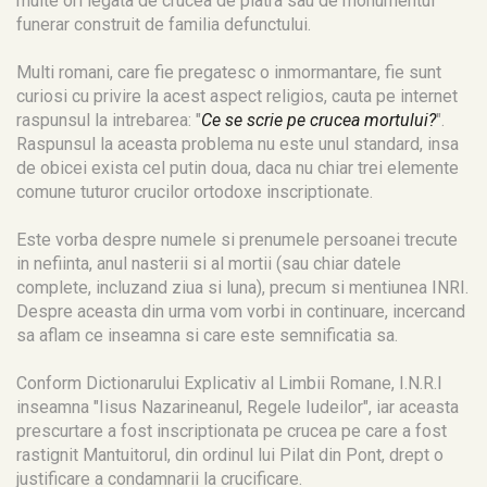
multe ori legata de crucea de piatra sau de monumentul
funerar construit de familia defunctului.
Multi romani, care fie pregatesc o inmormantare, fie sunt
curiosi cu privire la acest aspect religios, cauta pe internet
raspunsul la intrebarea: "
Ce se scrie pe crucea mortului?
".
Raspunsul la aceasta problema nu este unul standard, insa
de obicei exista cel putin doua, daca nu chiar trei elemente
comune tuturor crucilor ortodoxe inscriptionate.
Este vorba despre numele si prenumele persoanei trecute
in nefiinta, anul nasterii si al mortii (sau chiar datele
complete, incluzand ziua si luna), precum si mentiunea INRI.
Despre aceasta din urma vom vorbi in continuare, incercand
sa aflam ce inseamna si care este semnificatia sa.
Conform Dictionarului Explicativ al Limbii Romane, I.N.R.I
inseamna "Iisus Nazarineanul, Regele Iudeilor", iar aceasta
prescurtare a fost inscriptionata pe crucea pe care a fost
rastignit Mantuitorul, din ordinul lui Pilat din Pont, drept o
justificare a condamnarii la crucificare.